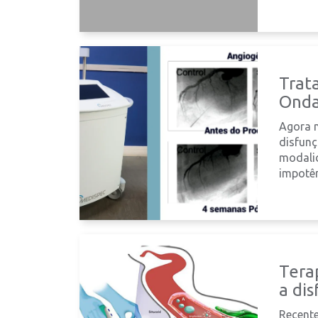
Trat
Onda
Agora n
disfunç
modalid
impotên
Tera
a dis
Recent