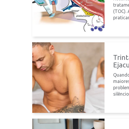
tratame
(TOC). 
pratica
Trint
Ejac
Quando 
maiores
problem
silênci