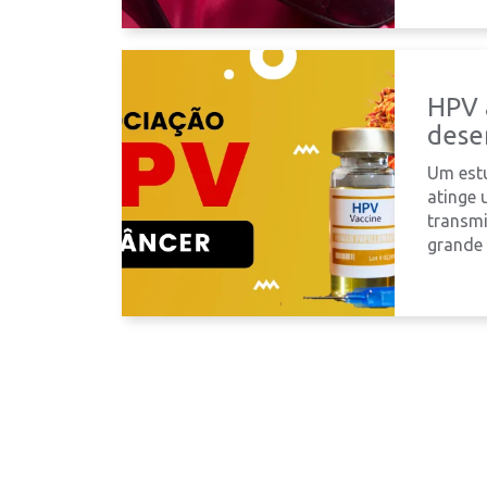
HPV 
dese
Um est
atinge 
transmi
grande 