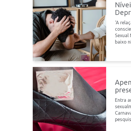
Níve
Depr
‘A rela
conscie
Sexual 
baixo ní
Apen
prese
Entra a
sexualm
Carnav
pesquis